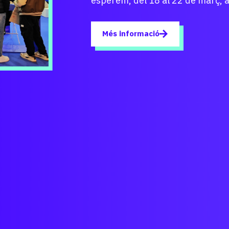
professional.
Veure vídeo