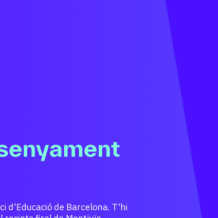
Ensenyaments
litzadors
sionalitzadora per garantir a tot
 punt de partida, una proposta d’itinerari
 l’excel·lència i a la plena capacitació