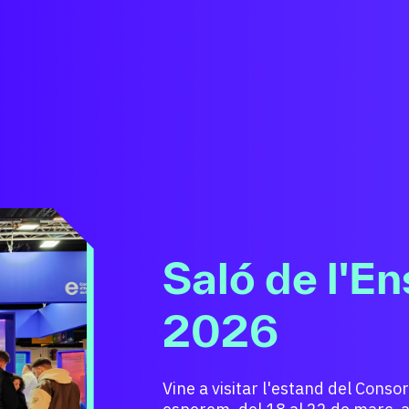
Barcelona 
Professiona
Un nou model de formació profes
l’alumnat, sigui quin sigui el seu
professionalitzador que el porti a