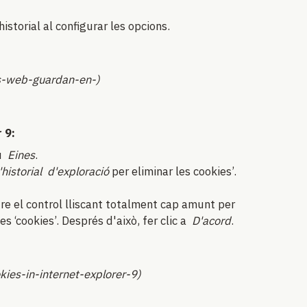
historial al configurar les opcions.
ios-web-guardan-en-)
 9:
nú
Eines
.
historial
d'exploració
per eliminar les cookies’.
re el control lliscant totalment cap amunt per
s ‘cookies’. Després d'això, fer clic a
D'acord
.
es-in-internet-explorer-9)