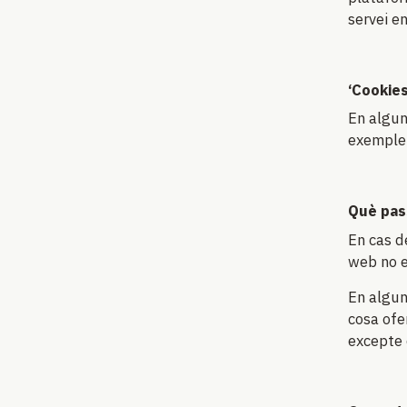
servei e
‘Cookies
En algun
exemple,
Què pass
En cas d
web no e
En algun
cosa ofe
excepte d