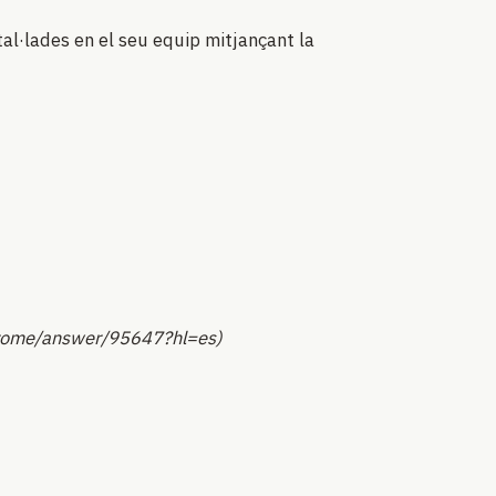
stal·lades en el seu equip mitjançant la
chrome/answer/95647?hl=es)