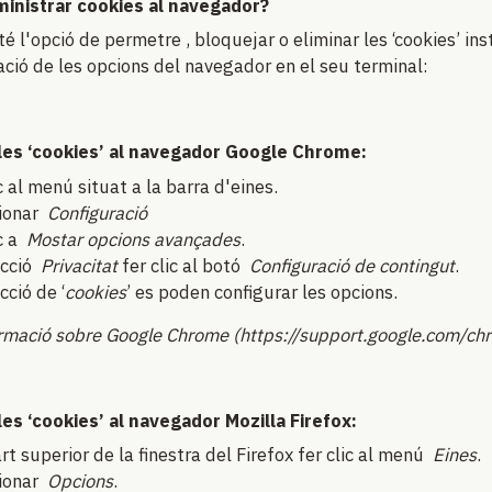
inistrar cookies al navegador?
té l'opció de permetre , bloquejar o eliminar les ‘cookies’ in
ació de les opcions del navegador en el seu terminal:
 les ‘cookies’ al navegador Google Chrome:
c al menú situat a la barra d'eines.
cionar
Configuració
ic a
Mostar opcions avançades
.
ecció
Privacitat
fer clic al botó
Configuració de contingut
.
cció de ‘
cookies
’ es poden configurar les opcions.
rmació sobre Google Chrome (https://support.google.com/
les ‘cookies’ al navegador Mozilla Firefox:
art superior de la finestra del Firefox fer clic al menú
Eines
.
cionar
Opcions
.