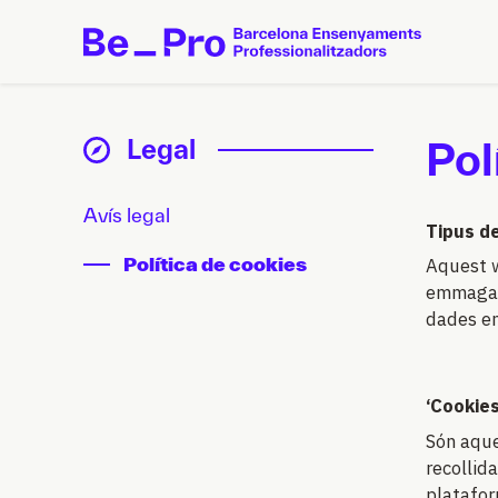
Pol
Legal
Avís legal
Tipus de
Política de cookies
Aquest w
emmagatz
dades en
‘Cookies
Són aque
recollid
plataform