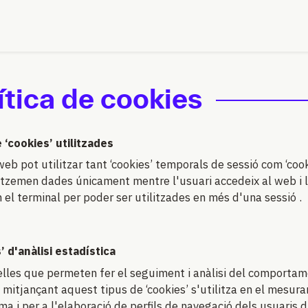
ítica de cookies
 ‘cookies’ utilitzades
eb pot utilitzar tant ‘cookies’ temporals de sessió com ‘cook
emen dades únicament mentre l'usuari accedeix al web i 
 el terminal per poder ser utilitzades en més d'una sessió .
’ d'anàlisi estadística
lles que permeten fer el seguiment i anàlisi del comportame
a mitjançant aquest tipus de ‘cookies’ s'utilitza en el mesura
a i per a l'elaboració de perfils de navegació dels usuaris d'