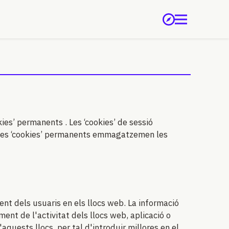
ies’ permanents . Les ‘cookies’ de sessió
les ‘cookies’ permanents emmagatzemen les
nt dels usuaris en els llocs web. La informació
ment de l'activitat dels llocs web, aplicació o
aquests llocs, per tal d'introduir millores en el