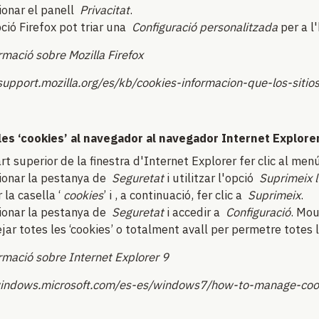
ionar el panell
Privacitat
.
pció Firefox pot triar una
Configuració personalitzada
per a l'
rmació sobre Mozilla Firefox
/support.mozilla.org/es/kb/cookies-informacion-que-los-sit
les ‘cookies’ al navegador al navegador Internet Explorer
art superior de la finestra d'Internet Explorer fer clic al me
ionar la pestanya de
Seguretat
i utilitzar l'opció
Suprimeix l'
 la casella ‘
cookies
’ i , a continuació, fer clic a
Suprimeix
.
ionar la pestanya de
Seguretat
i accedir a
Configuració
. Mou
jar totes les ‘cookies’ o totalment avall per permetre totes le
rmació sobre Internet Explorer 9
windows.microsoft.com/es-es/windows7/how-to-manage-cooki