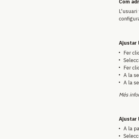
Com adm
L'usuari 
configur
Ajustar
Fer cli
Selec
Fer cl
A la s
A la se
Més info
Ajustar 
A la p
Selec