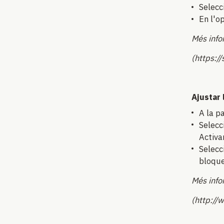
Selecc
En l'o
Més info
(https:/
Ajustar 
A la p
Selecc
Activar
Selecc
bloque
Més info
(http://