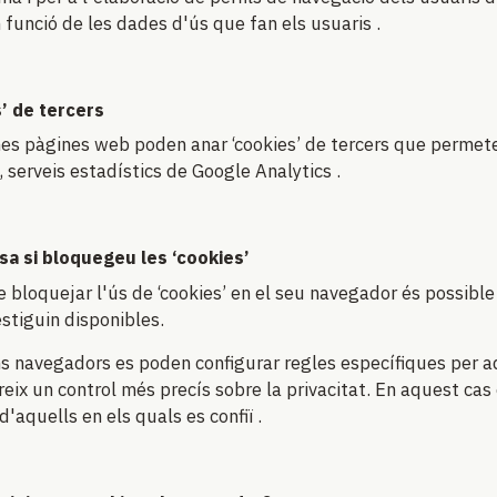
n funció de les dades d'ús que fan els usuaris .
’ de tercers
es pàgines web poden anar ‘cookies’ de tercers que permeten 
 serveis estadístics de Google Analytics .
a si bloquegeu les ‘cookies’
e bloquejar l'ús de ‘cookies’ en el seu navegador és possible
stiguin disponibles.
s navegadors es poden configurar regles específiques per adm
reix un control més precís sobre la privacitat. En aquest cas 
'aquells en els quals es confiï .