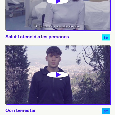
Salut i atenció a les persones
S6
Oci i benestar
S7