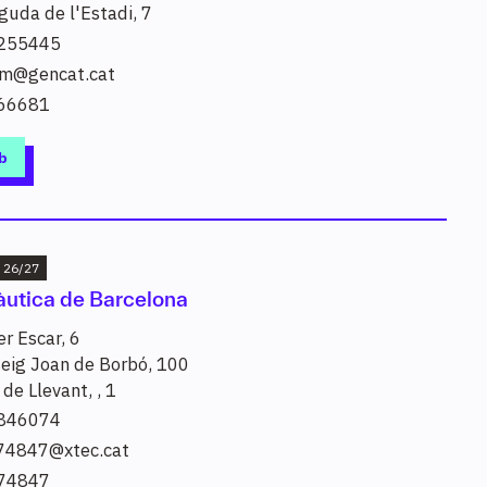
guda de l'Estadi, 7
255445
em@gencat.cat
66681
b
 i altres de relacionats.
s 26/27
Cerca
Nàutica de Barcelona
er Escar, 6
eig Joan de Borbó, 100
 de Llevant, , 1
846074
74847@xtec.cat
Triar sectors o nivells
74847