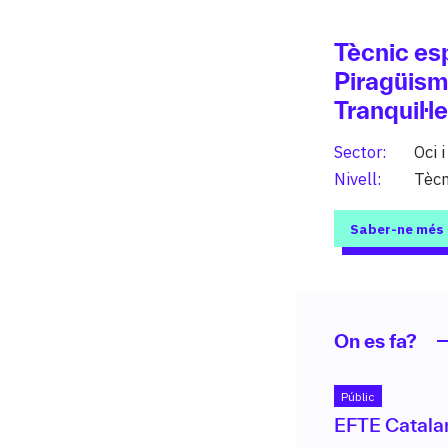
Tècnic esp
Piragüism
Tranquil·l
Sector:
Oci 
Nivell:
Tècn
Saber-ne més
Estu
208 graus 
nivells (PF
On es fa?
d’especial
Públic
EFTE Catala