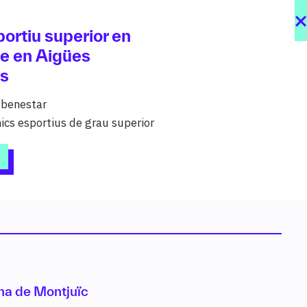
ortiu superior en
e en Aigües
es
i benestar
ics esportius de grau superior
dis
al teu abast organitzats per sectors i
I, grau mitjà, grau superior, cursos
ització…).
na de Montjuïc