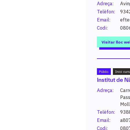
Adreça:
Avin
Telèfon:
934
Email:
eft
Codi:
080
vols estudiar?
Visitar lloc we
x un estudi o paraula clau per conèixer els estudis possibles
Públic
Inici cur
Institut de 
Adreça:
Carr
Pass
Moll
Telèfon:
938
Email:
a80
ltats.
Codi:
080