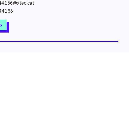
44156@xtec.cat
44156
b
 i altres de relacionats.
Cerca
Triar sectors o nivells