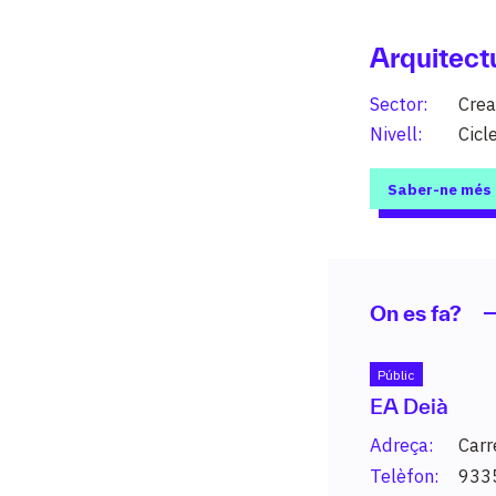
Arquitect
Sector:
Crea
Nivell:
Cicl
Saber-ne més
Estu
On es fa?
208 graus 
nivells (PF
Públic
d’especial
EA Deià
Adreça:
Carr
Telèfon:
933