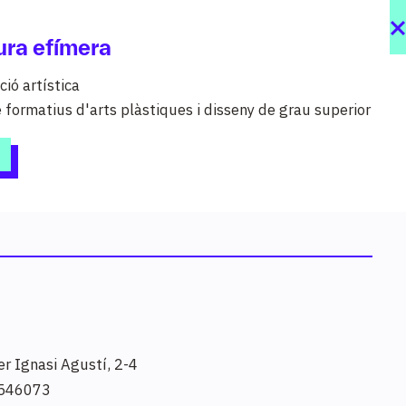
ura efímera
ció artística
e formatius d'arts plàstiques i disseny de grau superior
dis
al teu abast organitzats per sectors i
I, grau mitjà, grau superior, cursos
ització…).
er Ignasi Agustí, 2-4
546073