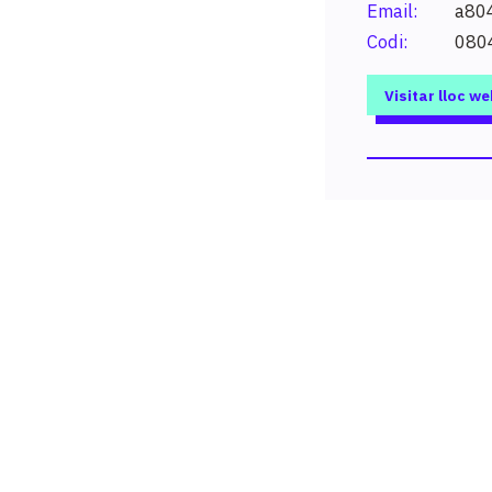
Email:
a80
Codi:
080
Visitar lloc we
vols estudiar?
x un estudi o paraula clau per conèixer els estudis possibles
ltats.