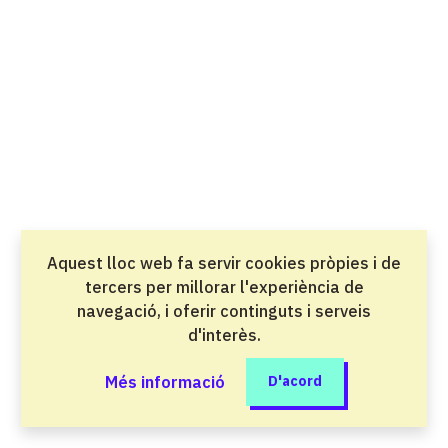
Salut i atenció a les persones
Direcció de cuina
Grau superior
Oci i benestar
Direcció de serveis en restauració
Grau superior
Oci i benestar
Aquest lloc web fa servir cookies pròpies i de
Disseny en fabricació mecànica
tercers per millorar l'experiència de
Grau superior
navegació, i oferir continguts i serveis
Indústria del metall i la mobilitat
d'interès.
Disseny en Fabricació Mecànica perfil
Més informació
D'acord
professional Desenvolupament Virtual de
l'Automòbil