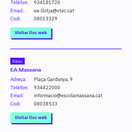
superior, cursos d’especialització…).
Telèfon:
934181720
Email:
ea-llotja@xtec.cat
Codi:
08013329
Visitar lloc web
Què vols estudiar?
Introdueix un estudi o paraula clau per conèixer els
Públic
estudis possibles i altres de relacionats.
EA Massana
Adreça:
Plaça Gardunya, 9
Cerca
Telèfon:
934422000
Email:
informacio@escolamassana.cat
Codi:
08038533
Visitar lloc web