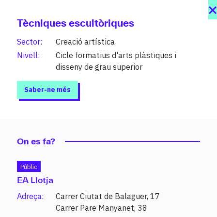
Tècniques escultòriques
Sector:
Creació artística
Nivell:
Cicle formatius d'arts plàstiques i
disseny de grau superior
Saber-ne més
On es fa?
Públic
Estudis
EA Llotja
Adreça:
Carrer Ciutat de Balaguer, 17
208 graus al teu abast organitzats per
Carrer Pare Manyanet, 38
sectors i nivells (PFI, grau mitjà, grau