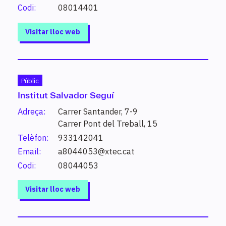
superior, cursos d’especialització…).
Codi:
08014401
Visitar lloc web
Què vols estudiar?
Públic
Institut Salvador Seguí
Introdueix un estudi o paraula clau per conèixer els
Adreça:
Carrer Santander, 7-9
estudis possibles i altres de relacionats.
Carrer Pont del Treball, 15
Telèfon:
933142041
Cerca
Email:
a8044053@xtec.cat
Codi:
08044053
Visitar lloc web