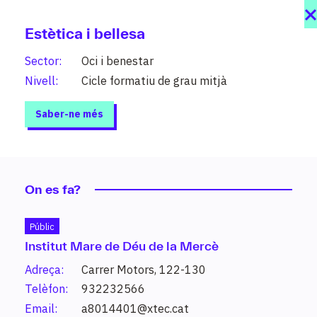
Estètica i bellesa
Sector:
Oci i benestar
Nivell:
Cicle formatiu de grau mitjà
Saber-ne més
On es fa?
Públic
Institut Mare de Déu de la Mercè
Estudis
Adreça:
Carrer Motors, 122-130
208 graus al teu abast organitzats per
Telèfon:
932232566
sectors i nivells (PFI, grau mitjà, grau
Email:
a8014401@xtec.cat