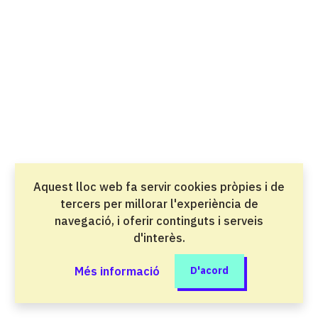
Salut i atenció a les persones
Direcció de cuina
Grau superior
Oci i benestar
Direcció de serveis en restauració
Grau superior
Oci i benestar
Aquest lloc web fa servir cookies pròpies i de
Disseny en fabricació mecànica
tercers per millorar l'experiència de
Grau superior
navegació, i oferir continguts i serveis
Indústria del metall i la mobilitat
d'interès.
Disseny en Fabricació Mecànica perfil
Més informació
D'acord
professional Desenvolupament Virtual de
l'Automòbil