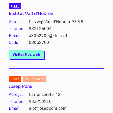
320 resultats.
Triar sectors o nivells
Públic
Institut Vall d'Hebron
Adreça:
Passeig Vall d'Hebron, 93-95
Estudi
Telèfon:
932125004
Email:
a8052700@xtec.cat
Activitats comercials
Grau mitjà
Codi:
08052700
Serveis a les empreses
Visitar lloc web
Activitats comercials (moda)
Grau mitjà
Serveis a les empreses
Privat
No Concertat
Josep Pons
Activitats comercials perfil professional
logística
Adreça:
Carrer Loreto, 42
Grau mitjà
Telèfon:
933210110
Serveis a les empreses
Email:
aip@joseppons.com