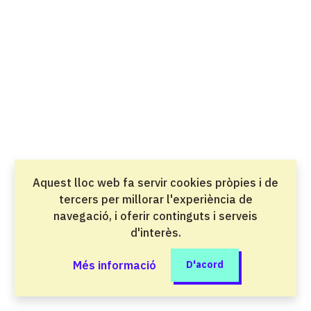
Salut i atenció a les persones
Direcció de cuina
Grau superior
Oci i benestar
Direcció de serveis en restauració
Grau superior
Oci i benestar
Aquest lloc web fa servir cookies pròpies i de
Disseny en fabricació mecànica
tercers per millorar l'experiència de
Grau superior
navegació, i oferir continguts i serveis
Indústria del metall i la mobilitat
d'interès.
Disseny en Fabricació Mecànica perfil
Més informació
D'acord
professional Desenvolupament Virtual de
l'Automòbil