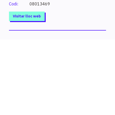
superior, cursos d’especialització…).
Codi:
08013469
Visitar lloc web
Què vols estudiar?
Introdueix un estudi o paraula clau per conèixer els
estudis possibles i altres de relacionats.
Cerca