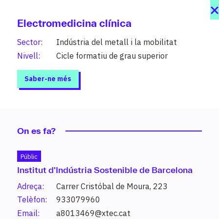
Electromedicina clínica
Sector:
Indústria del metall i la mobilitat
Nivell:
Cicle formatiu de grau superior
Saber-ne més
On es fa?
Públic
Institut d'Indústria Sostenible de Barcelona
Estudis
Adreça:
Carrer Cristóbal de Moura, 223
208 graus al teu abast organitzats per
Telèfon:
933079960
sectors i nivells (PFI, grau mitjà, grau
Email:
a8013469@xtec.cat