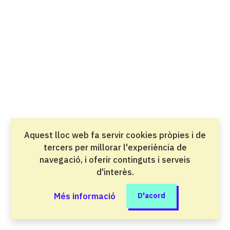
Salut i atenció a les persones
Direcció de cuina
Grau superior
Oci i benestar
Direcció de serveis en restauració
Grau superior
Oci i benestar
Aquest lloc web fa servir cookies pròpies i de
Disseny en fabricació mecànica
tercers per millorar l'experiència de
Grau superior
navegació, i oferir continguts i serveis
Indústria del metall i la mobilitat
d'interès.
Disseny en Fabricació Mecànica perfil
Més informació
D'acord
professional Desenvolupament Virtual de
l'Automòbil