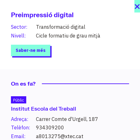
Preimpressió digital
Sector:
Transformació digital
Nivell:
Cicle formatiu de grau mitjà
Saber-ne més
On es fa?
Públic
Institut Escola del Treball
Estudis
Adreça:
Carrer Comte d'Urgell, 187
208 graus al teu abast organitzats per
Telèfon:
934309200
sectors i nivells (PFI, grau mitjà, grau
Email:
a8013275@xtec.cat