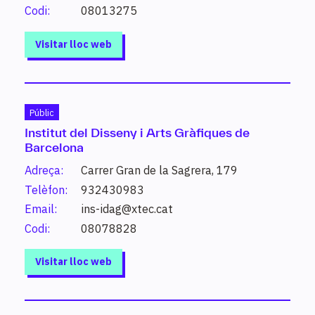
superior, cursos d’especialització…).
Codi:
08013275
Visitar lloc web
Què vols estudiar?
Públic
Institut del Disseny i Arts Gràfiques de
Introdueix un estudi o paraula clau per conèixer els
Barcelona
estudis possibles i altres de relacionats.
Adreça:
Carrer Gran de la Sagrera, 179
Telèfon:
932430983
Cerca
Email:
ins-idag@xtec.cat
Codi:
08078828
Visitar lloc web