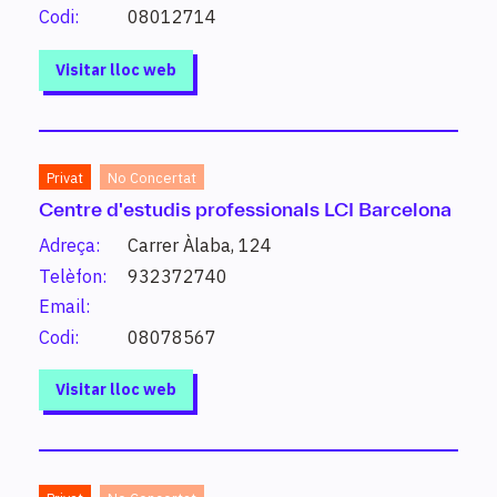
superior, cursos d’especialització…).
Codi:
08012714
Visitar lloc web
Què vols estudiar?
Privat
No Concertat
Centre d'estudis professionals LCI Barcelona
Introdueix un estudi o paraula clau per conèixer els
Adreça:
Carrer Àlaba, 124
estudis possibles i altres de relacionats.
Telèfon:
932372740
Email:
Cerca
Codi:
08078567
Visitar lloc web