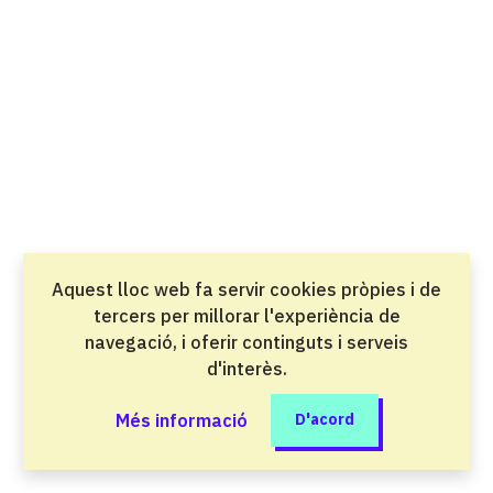
Salut i atenció a les persones
Direcció de cuina
Grau superior
Oci i benestar
Direcció de serveis en restauració
Grau superior
Oci i benestar
Aquest lloc web fa servir cookies pròpies i de
Disseny en fabricació mecànica
tercers per millorar l'experiència de
Grau superior
navegació, i oferir continguts i serveis
Indústria del metall i la mobilitat
d'interès.
Disseny en Fabricació Mecànica perfil
Més informació
D'acord
professional Desenvolupament Virtual de
l'Automòbil