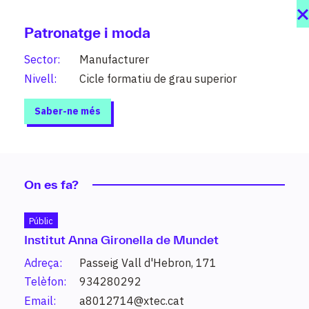
Patronatge i moda
Sector:
Manufacturer
Nivell:
Cicle formatiu de grau superior
Saber-ne més
On es fa?
Públic
Institut Anna Gironella de Mundet
Estudis
Adreça:
Passeig Vall d'Hebron, 171
208 graus al teu abast organitzats per
Telèfon:
934280292
sectors i nivells (PFI, grau mitjà, grau
Email:
a8012714@xtec.cat