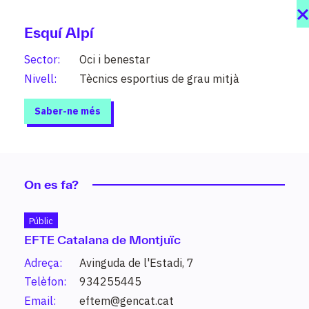
Esquí Alpí
Sector:
Oci i benestar
Nivell:
Tècnics esportius de grau mitjà
Saber-ne més
On es fa?
Públic
EFTE Catalana de Montjuïc
Estudis
Adreça:
Avinguda de l'Estadi, 7
208 graus al teu abast organitzats per
Telèfon:
934255445
sectors i nivells (PFI, grau mitjà, grau
Email:
eftem@gencat.cat