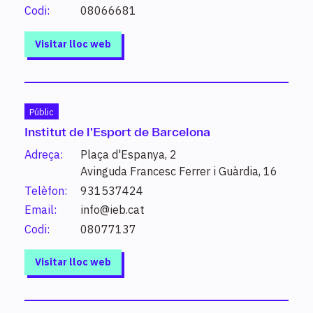
superior, cursos d’especialització…).
Codi:
08066681
Visitar lloc web
Què vols estudiar?
Públic
Institut de l'Esport de Barcelona
Introdueix un estudi o paraula clau per conèixer els
Adreça:
Plaça d'Espanya, 2
estudis possibles i altres de relacionats.
Avinguda Francesc Ferrer i Guàrdia, 16
Telèfon:
931537424
Cerca
Email:
info@ieb.cat
Codi:
08077137
Visitar lloc web