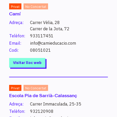
320 resultats.
Triar sectors o nivells
Privat
No Concertat
Camí
Adreça:
Carrer Vèlia, 28
Estudi
Carrer de la Jota, 72
Telèfon:
933117451
Activitats comercials
Email:
info@camieducacio.com
Grau mitjà
Serveis a les empreses
Codi:
08051021
Visitar lloc web
Activitats comercials (moda)
Grau mitjà
Serveis a les empreses
Privat
No Concertat
Activitats comercials perfil professional
Escola Pia de Sarrià-Calassanç
logística
Grau mitjà
Adreça:
Carrer Immaculada, 25-35
Serveis a les empreses
Telèfon:
932120908