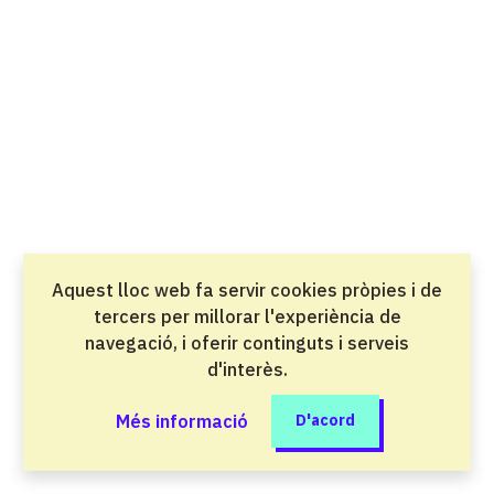
Salut i atenció a les persones
Direcció de cuina
Grau superior
Oci i benestar
Direcció de serveis en restauració
Grau superior
Oci i benestar
Aquest lloc web fa servir cookies pròpies i de
Disseny en fabricació mecànica
tercers per millorar l'experiència de
Grau superior
navegació, i oferir continguts i serveis
Indústria del metall i la mobilitat
d'interès.
Disseny en Fabricació Mecànica perfil
Més informació
D'acord
professional Desenvolupament Virtual de
l'Automòbil