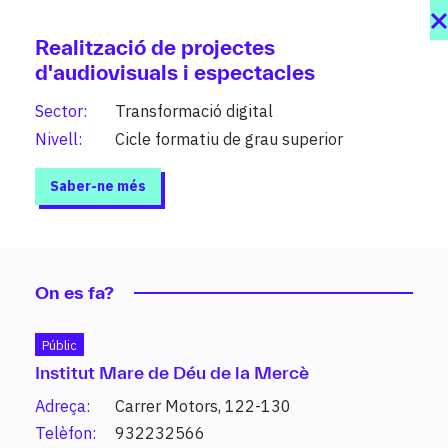
Realització de projectes
d'audiovisuals i espectacles
Sector:
Transformació digital
Nivell:
Cicle formatiu de grau superior
Saber-ne més
On es fa?
Públic
Estudis
Institut Mare de Déu de la Mercè
Adreça:
Carrer Motors, 122-130
208 graus al teu abast organitzats per
sectors i nivells (PFI, grau mitjà, grau
Telèfon:
932232566