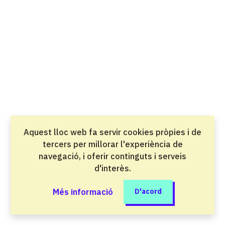
Salut i atenció a les persones
Direcció de cuina
Grau superior
Oci i benestar
Direcció de serveis en restauració
Grau superior
Oci i benestar
Aquest lloc web fa servir cookies pròpies i de
Disseny en fabricació mecànica
tercers per millorar l'experiència de
Grau superior
navegació, i oferir continguts i serveis
Indústria del metall i la mobilitat
d'interès.
Disseny en Fabricació Mecànica perfil
Més informació
D'acord
professional Desenvolupament Virtual de
l'Automòbil