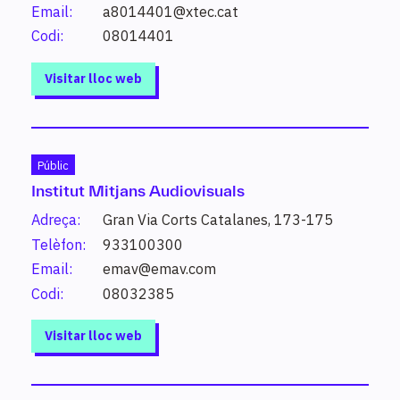
superior, cursos d’especialització…).
Email:
a8014401@xtec.cat
Codi:
08014401
Visitar lloc web
Què vols estudiar?
Públic
Introdueix un estudi o paraula clau per conèixer els
Institut Mitjans Audiovisuals
estudis possibles i altres de relacionats.
Adreça:
Gran Via Corts Catalanes, 173-175
Telèfon:
933100300
Cerca
Email:
emav@emav.com
Codi:
08032385
Visitar lloc web