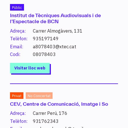
320 resultats.
Triar sectors o nivells
Públic
Institut de Tècniques Audiovisuals i de
l’Espectacle de BCN
Estudi
Adreça:
Carrer Almogàvers, 131
Telèfon:
935197149
Activitats comercials
Email:
a8078403@xtec.cat
Grau mitjà
Codi:
08078403
Serveis a les empreses
Visitar lloc web
Activitats comercials (moda)
Grau mitjà
Serveis a les empreses
Privat
No Concertat
Activitats comercials perfil professional
CEV, Centre de Comunicació, Imatge i So
logística
Grau mitjà
Adreça:
Carrer Perú, 176
Serveis a les empreses
Telèfon:
931762343