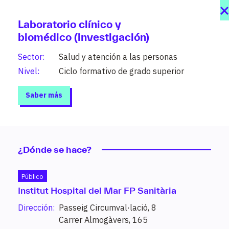
Laboratorio clínico y
biomédico (investigación)
Sector:
Salud y atención a las personas
Nivel:
Ciclo formativo de grado superior
Saber más
¿Dónde se hace?
Público
Estudios
Institut Hospital del Mar FP Sanitària
Dirección:
Passeig Circumval·lació, 8
208 grados a tu alcance organizados por
Carrer Almogàvers, 165
sectores y niveles (PFI, grado medio, grado