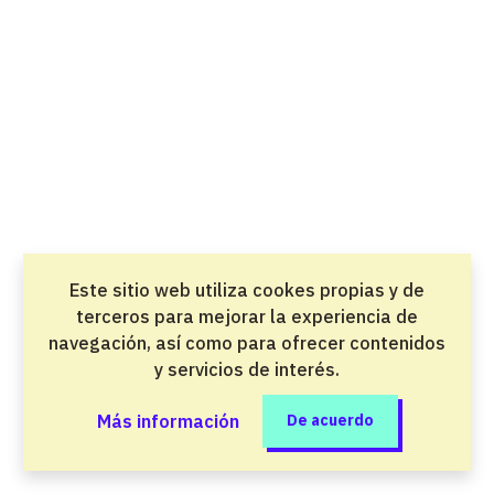
Dietética
Grado superior
Salud y atención a las personas
Dirección de cocina
Grado superior
Ocio y bienestar
Dirección de servicios en restauración
Este sitio web utiliza cookes propias y de
Grado superior
terceros para mejorar la experiencia de
Ocio y bienestar
navegación, así como para ofrecer contenidos
y servicios de interés.
Diseño en fabricación mecánica
Grado superior
Más información
De acuerdo
Industria del metal y la movilidad